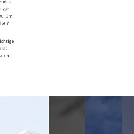
endes
n zur
au. Um
allem:
ichtige
ist.
serer