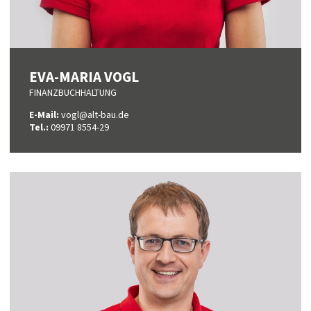
EVA-MARIA VOGL
FINANZBUCHHALTUNG
E-Mail:
vogl@alt-bau.de
Tel.:
09971 8554-29