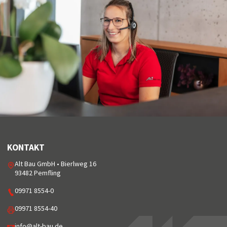
KONTAKT
Alt Bau GmbH • Bierlweg 16
93482 Pemfling
09971 8554-0
09971 8554-40
info@alt-bau.de