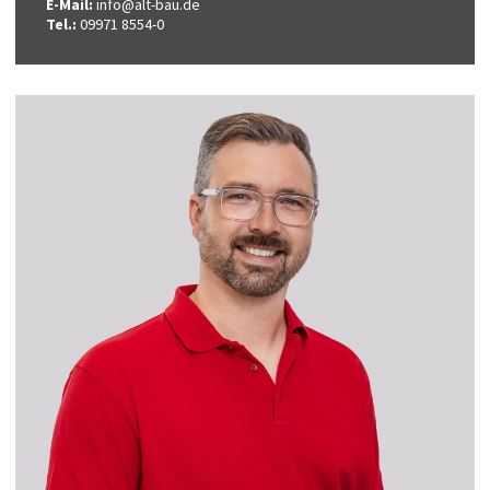
E-Mail:
info@alt-bau.de
Tel.:
09971 8554-0