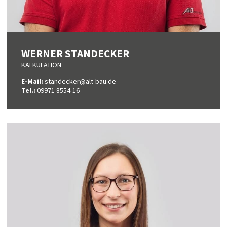
WERNER STANDECKER
KALKULATION
E-Mail:
standecker@alt-bau.de
Tel.:
09971 8554-16