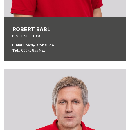
ROBERT BABL
PROJEKTLEITUNG
E-Mail:
babl@alt-bau.de
Tel.:
09971 8554-28